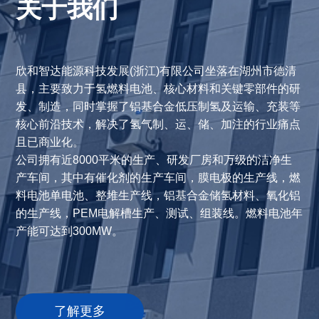
关于我们
欣和智达能源科技发展(浙江)有限公司坐落在湖州市德清
县，主要致力于氢燃料电池、核心材料和关键零部件的研
发、制造，同时掌握了铝基合金低压制氢及运输、充装等
核心前沿技术，解决了氢气制、运、储、加注的行业痛点
且已商业化。
公司拥有近8000平米的生产、研发厂房和万级的洁净生
产车间，其中有催化剂的生产车间，膜电极的生产线，燃
料电池单电池、整堆生产线，铝基合金储氢材料、氧化铝
的生产线，PEM电解槽生产、测试、组装线。燃料电池年
产能可达到300MW。
了解更多