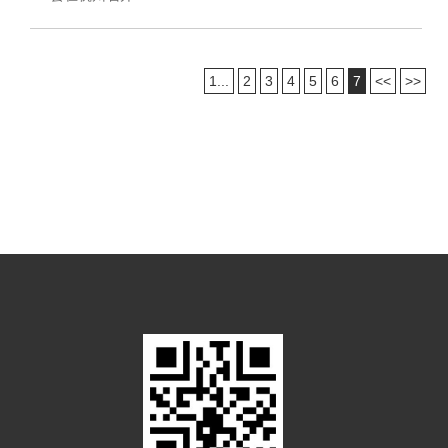
1...
2
3
4
5
6
7
<<
>>